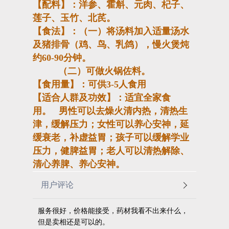
【配料】：洋参、霍斛、元肉、杞子、
莲子、玉竹、北芪。
【食法】：（一）将汤料加入适量汤水
及猪排骨（鸡、鸟、乳鸽），慢火煲炖
约
60-90
分钟。
（二）可做火锅佐料。
【食用量】：可供
3-5
人食用
【适合人群及功效】：适宜全家食
用。
男性可以去燥火清内热，清热生
津，缓解压力；女性可以养心安神，延
缓衰老，补虚益胃；孩子可以缓解学业
压力，健脾益胃；老人可以清热解除、
清心养脾、养心安神。
用户评论
服务很好，价格能接受，药材我看不出来什么，
但是卖相还是可以的。