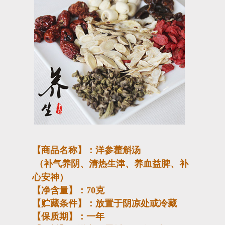
【商品名称】：洋参藿斛汤
（补气养阴、清热生津、养血益脾、补
心安神）
【净含量】：
70
克
【贮藏条件】：放置于阴凉处或冷藏
【保质期】：一年