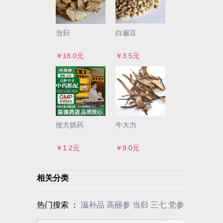
当归
白扁豆
￥18.0元
￥3.5元
按方抓药
牛大力
￥1.2元
￥9.0元
相关分类
热门搜索 ：
滋补品
高丽参
当归
三七
党参