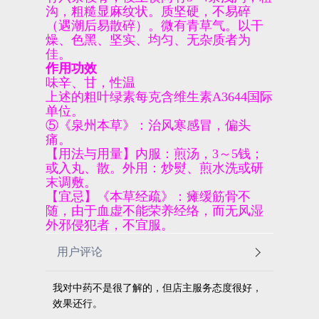
沟，粗糙显麻纹状。质坚硬，不易碎
（遇潮后易散碎）。微有青草气。以干
燥、色黑、坚实、均匀、无杂质者为
佳。
作用功效
味辛、甘，性温
上述的粗叶绿素每克含维生素A3644国际
单位。
⑤《泉州本草》：治风寒感冒，偏头
痛。
【用法与用量】内服：煎汤，3～5钱；
或入丸、散。外用：炒熨、煎水洗或研
末调敷。
【宜忌】《本草经疏》：瘫缓筋骨不
随，由于血虚不能荣养经络，而无风湿
外邪侵犯者，不宜服。
用户评论
我对中药不是很了解的，但店主服务态度很好，
效果还行。