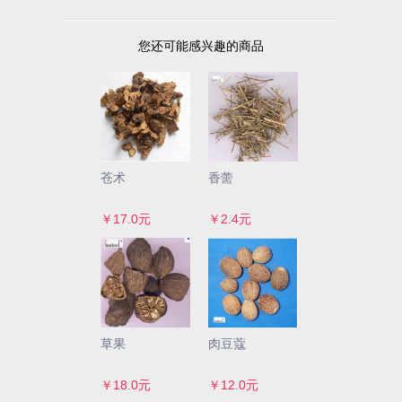
您还可能感兴趣的商品
苍术
香薷
￥17.0元
￥2.4元
草果
肉豆蔻
￥18.0元
￥12.0元