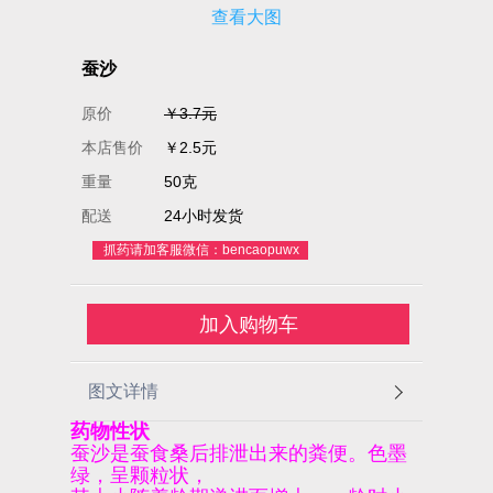
查看大图
蚕沙
原价
￥3.7元
本店售价
￥2.5元
重量
50克
配送
24小时发货
抓药请加客服微信：bencaopuwx
加入购物车
图文详情
药物性状
蚕沙是蚕食桑后排泄出来的粪便。色墨
绿，呈颗粒状，