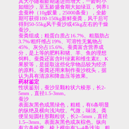
其大小随着龄期递进而增大，一龄时小
如细沙，至五龄盛食期大如绿豆，饲养1
盒蚕种（10g蚁量，25000条蚕），全龄
期可获得100-150kg新鲜蚕粪，风干后可
得到50-55kg风干蚕沙或45kg左右的干燥
蚕沙。
蚕粪组成；粗蛋白质占16.7%、粗脂肪占
3.7%/粗纤维占19%、可溶性无氮物占
45%、灰分占15.6%。蚕粪富含营养成
分，是上等的肥料和猪、羊、鱼的理想
饲料。蚕粪还富含叶绿素和维生素E、K
果胶等，是提取这些化学物品较为经济
的原料。蚕粪还用来制作蚕沙枕头，据
认为具有清凉和降血压等效果。
药材鉴定
性状鉴别，蚕沙呈颗粒状六棱形，长2-
5mm，直径1.5-3mm。
蚕沙
表面灰黑色或黑绿色，粗糙，有6条明显
的纵绝及横向浅沟纹。气微，味淡。粪
便呈短圆柱形颗粒状，长2--5mm，直径
1.5--3mm。表面灰黑色或灰棕色。纵向
有六条棱脊，棱上横向有3--4条浅沟，粗