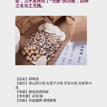
处，几乎发挥出了“无敌”的功效，四神
之名当之无愧。
【品名】四神汤
【成分】淮山药10克 红莲子10克 芡实10克 白茯苓10
克
【等级】精选优质药材
【净含量】40克/袋
【功效】补益健脾 调理肠胃