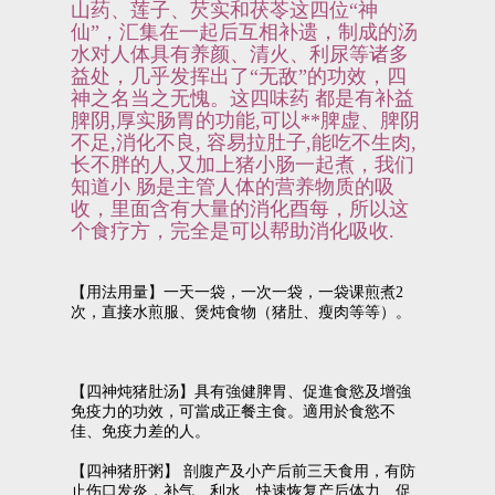
山药、莲子、芡实和茯苓这四位“神
仙”，汇集在一起后互相补遗，制成的汤
水对人体具有养颜、清火、利尿等诸多
益处，几乎发挥出了“无敌”的功效，四
神之名当之无愧。这四味药 都是有补益
脾阴,厚实肠胃的功能,可以**脾虚、脾阴
不足,消化不良, 容易拉肚子,能吃不生肉,
长不胖的人,又加上猪小肠一起煮，我们
知道小 肠是主管人体的营养物质的吸
收，里面含有大量的消化酉每，所以这
个食疗方，完全是可以帮助消化吸收.
【用法用量】一天一袋，一次一袋，一袋课煎煮2
次，直接水煎服、煲炖食物（猪肚、瘦肉等等）。
【四神炖猪肚汤】具有強健脾胃、促進食慾及增強
免疫力的功效，可當成正餐主食。適用於食慾不
佳、免疫力差的人。
【四神猪肝粥】 剖腹产及小产后前三天食用，有防
止伤口发炎，补气、利水、快速恢复产后体力、促