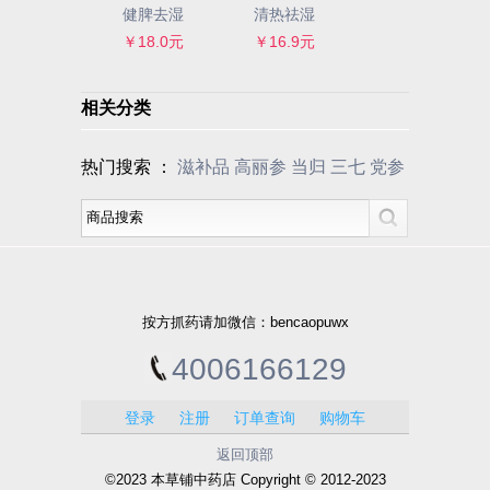
健脾去湿
清热祛湿
￥18.0元
￥16.9元
相关分类
热门搜索 ：
滋补品
高丽参
当归
三七
党参
按方抓药请加微信：bencaopuwx
4006166129
登录
注册
订单查询
购物车
返回顶部
©2023 本草铺中药店 Copyright © 2012-2023