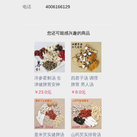
电话
4006166129
您还可能感兴趣的商品
洋参霍斛汤 生
四君子汤 调理
津健脾胃安神
脾胃 男人汤
￥23.0元
￥8.0元
薏米芡实健脾汤
山药芡实排骨汤